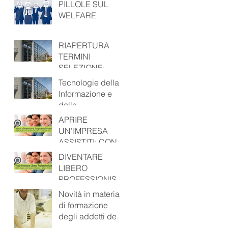
PILLOLE SUL
WELFARE
RIAPERTURA
TERMINI
SELEZIONE:
Tecnologie della
Tecnologie della
Informazione e
Informazione e
della
della
Comunicazione –
Comunicazione –
APRIRE
Tecnico Superior
Tecnico Superiore
UN’IMPRESA
per i Metodi e le
ASSISTITI: CON
Tecnologie
CESAR SI PUÒ
DIVENTARE
LIBERO
PROFESSIONISTA
: CON CESAR È
Novità in materia
PIÙ FACILE
di formazione
degli addetti del
settore alimentare