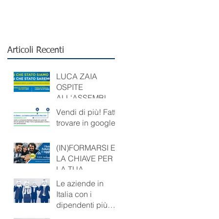
Articoli Recenti
LUCA ZAIA
OSPITE
ALL'ASSEMBLEA
DEI SOCI DI
Vendi di più! Fatti
CONFARTIGIANA
trovare in google!
TO VICENZA
(IN)FORMARSI E’
LA CHIAVE PER
LA TUA
PROFESSIONALIT
Le aziende in
A’. IL TUO
Italia con i
FUTURO E’ OGGI!
dipendenti più
felici