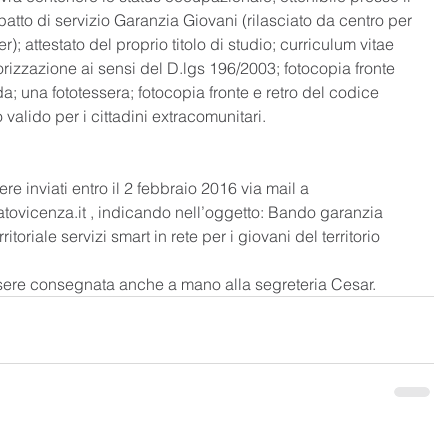
patto di servizio Garanzia Giovani (rilasciato da centro per 
; attestato del proprio titolo di studio; curriculum vitae 
rizzazione ai sensi del D.lgs 196/2003; fotocopia fronte 
ida; una fototessera; fotocopia fronte e retro del codice 
valido per i cittadini extracomunitari. 
e inviati entro il 2 febbraio 2016 via mail a 
tovicenza.it , indicando nell’oggetto: Bando garanzia 
itoriale servizi smart in rete per i giovani del territorio 
sere consegnata anche a mano alla segreteria Cesar.