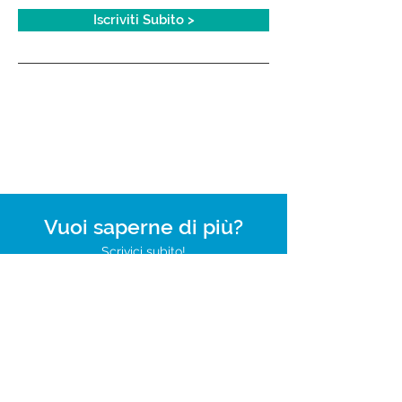
Iscriviti Subito >
Carica altre date
Vuoi saperne di più?
Scrivici subito!