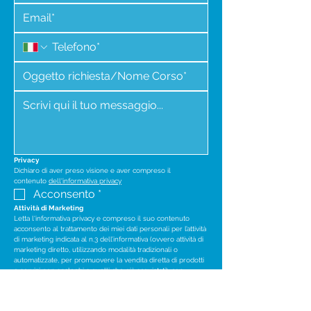
Privacy
Dichiaro di aver preso visione e aver compreso il 
contenuto 
dell'informativa privacy
Acconsento
*
Attività di Marketing
Letta l'informativa privacy e compreso il suo contenuto 
acconsento al trattamento dei miei dati personali per l’attività 
di marketing indicata al n.3 dell’informativa (ovvero attività di 
marketing diretto, utilizzando modalità tradizionali o 
automatizzate, per promuovere la vendita diretta di prodotti 
o servizi non analoghi a quelli che già acquistati), con 
l’ulteriore precisazione che il consenso espresso o negato 
si riferisce sia alle modalità di contatto tradizionali (posta 
cartacea o chiamate tramite operatore) sia a quelle 