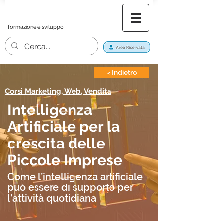
formazione è sviluppo
< Indietro
Corsi Marketing, Web, Vendita
Intelligenza
Artificiale per la
crescita delle
Piccole Imprese
Come l’intelligenza artificiale
può essere di supporto per
l’attività quotidiana