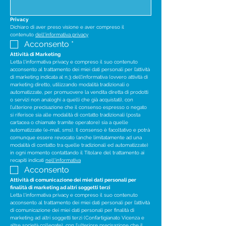
Privacy
Dichiaro di aver preso visione e aver compreso il 
contenuto 
dell'informativa privacy
Acconsento
*
Attività di Marketing
Letta l'informativa privacy e compreso il suo contenuto 
acconsento al trattamento dei miei dati personali per l’attività 
di marketing indicata al n.3 dell’informativa (ovvero attività di 
marketing diretto, utilizzando modalità tradizionali o 
automatizzate, per promuovere la vendita diretta di prodotti 
o servizi non analoghi a quelli che già acquistati), con 
l’ulteriore precisazione che il consenso espresso o negato 
si riferisce sia alle modalità di contatto tradizionali (posta 
cartacea o chiamate tramite operatore) sia a quelle 
automatizzate (e-mail, sms). Il consenso è facoltativo e potrà 
comunque essere revocato (anche limitatamente ad una 
modalità di contatto tra quelle tradizionali ed automatizzate) 
in ogni momento contattando il Titolare del trattamento ai 
recapiti indicati 
nell'informativa
Acconsento
Attività di comunicazione dei miei dati personali per 
finalità di marketing ad altri soggetti terzi
Letta l'informativa privacy e compreso il suo contenuto 
acconsento al trattamento dei miei dati personali per l’attività 
di comunicazione dei miei dati personali per finalità di 
marketing ad altri soggetti terzi (Confartigianato Vicenza e 
altre società collegate), con l’ulteriore precisazione che il 