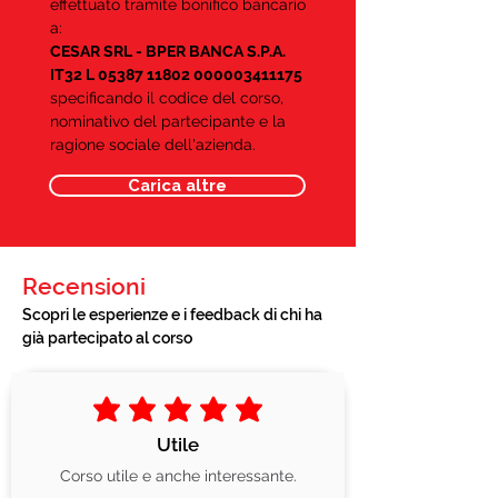
effettuato tramite bonifico bancario
a:
CESAR SRL - BPER BANCA S.P.A.
IT32 L
05387 11802
000003411175
specificando il codice del corso,
nominativo del partecipante e la
ragione sociale dell'azienda.
Carica altre
Recensioni
Scopri le esperienze e i feedback di chi ha
già partecipato al corso
la valutazione media è 5 su 5
Utile
Corso utile e anche interessante.