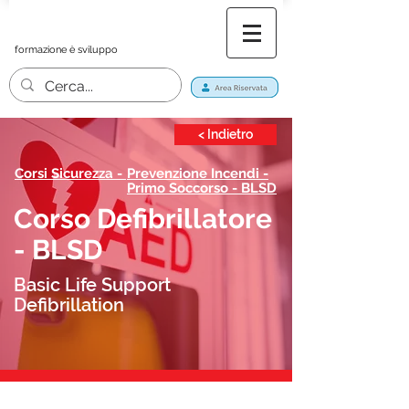
formazione è sviluppo
< Indietro
Corsi Sicurezza -
Prevenzione Incendi -
Primo Soccorso - BLSD
Corso Defibrillatore
- BLSD
Basic Life Support
Defibrillation