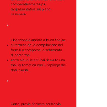
comparativamente più
rappresentative sul piano
nazionale.
La mia iscrizione è andata a
buon fine?
L'iscrizione è andata a buon fine se:
al termine della compilazione del
form ti è comparsa la schermata
di conferma;
entro alcuni istanti hai ricevuto una
mail automatica con il riepilogo dei
dati inseriti.
Ricordo di aver svolto un
corso con il CESAR ma non
ho l'attestato. Posso
richiederne un duplicato?
Certo, previa richiesta scritta via