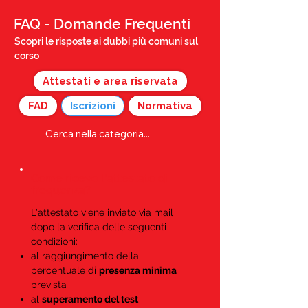
FAQ - Domande Frequenti
Scopri le risposte ai dubbi più comuni sul
corso
Attestati e area riservata
FAD
Iscrizioni
Normativa
Come ricevo l'attestato di
frequenza?
L'attestato viene inviato via mail
dopo la verifica delle seguenti
condizioni:
al raggiungimento della
percentuale di
presenza minima
prevista
al
superamento del test