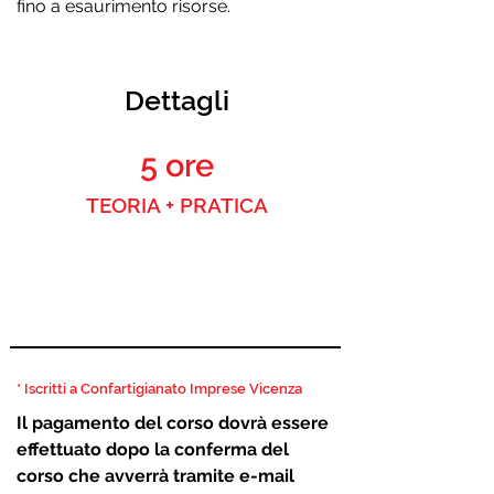
fino a esaurimento risorse.
Dettagli
5 ore
TEORIA + PRATICA
SOCI *
122,00 € (100 + IVA)
NON SOCI
146,40 € (120+ IVA)
* Iscritti a Confartigianato Imprese Vicenza
Il pagamento del corso dovrà essere
effettuato dopo la conferma del
corso che avverrà tramite e-mail