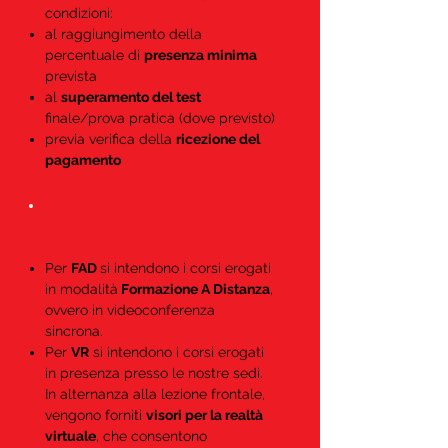
condizioni:
al raggiungimento della
percentuale di
presenza minima
prevista
al
superamento del test
finale/prova pratica (dove previsto)
previa verifica della
ricezione del
pagamento
Che differenza c'è tra FAD e
VR?
Per
FAD
si intendono i corsi erogati
in modalità
Formazione A Distanza
,
ovvero in videoconferenza
sincrona.
Per
VR
si intendono i corsi erogati
in presenza presso le nostre sedi.
In alternanza alla lezione frontale,
vengono forniti
visori per la realtà
virtuale
, che consentono