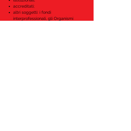
Istituzionali;
accreditati;
altri soggetti: i fondi
interprofessionali, gli Organismi
Paritetici, le associazioni sindacali
dei datori di lavoro o dei lavoratori
comparativamente più
rappresentative sul piano
nazionale.
Carica altre
Vuoi saperne di più?
Scrivici subito!