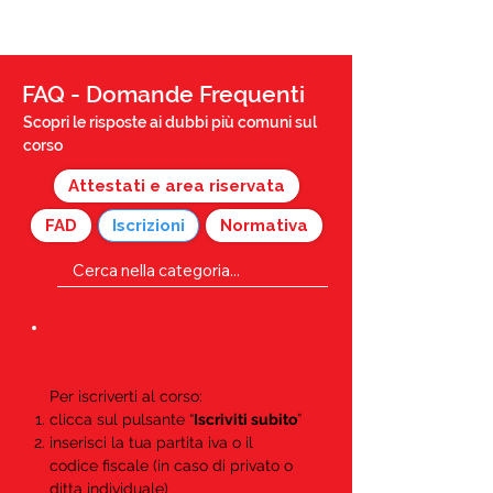
FAQ - Domande Frequenti
Scopri le risposte ai dubbi più comuni sul
corso
Attestati e area riservata
FAD
Iscrizioni
Normativa
Come posso iscrivermi a un
corso?
Per iscriverti al corso:
clicca sul pulsante “
Iscriviti subito
”
inserisci la tua partita iva o il
codice fiscale (in caso di privato o
ditta individuale)