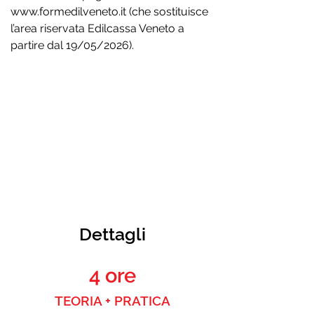
www.formedilveneto.it
(che sostituisce
l’area riservata Edilcassa Veneto a
partire dal 19/05/2026).
ATTENZIONE
La partecipazione al corso di aggiornamento
è subordinata al previo completamento di un
corso base svolto in conformità all’Accordo
Stato‑Regioni 2025, ovvero di un corso i cui
contenuti risultino conformi con quelli
previsti dal medesimo Accordo.
Dettagli
4 ore
TEORIA + PRATICA