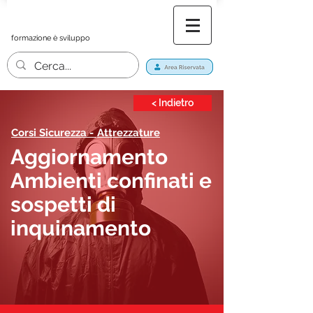
formazione è sviluppo
< Indietro
Corsi Sicurezza -
Attrezzature
Aggiornamento
Ambienti confinati e
sospetti di
inquinamento