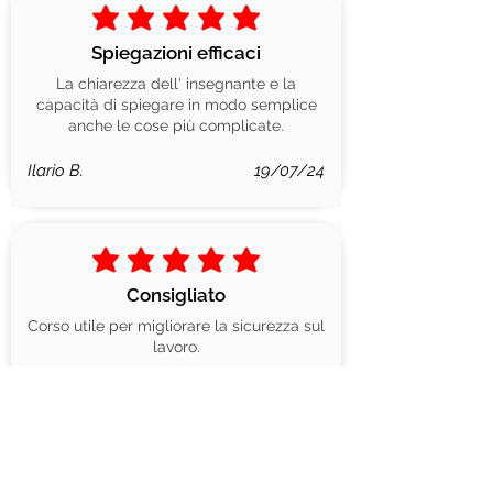
la valutazione media è 5 su 5
Spiegazioni efficaci
La chiarezza dell' insegnante e la
capacità di spiegare in modo semplice
anche le cose più complicate.
Ilario B.
19/07/24
la valutazione media è 5 su 5
Consigliato
Corso utile per migliorare la sicurezza sul
lavoro.
Silvio I.
23/05/24