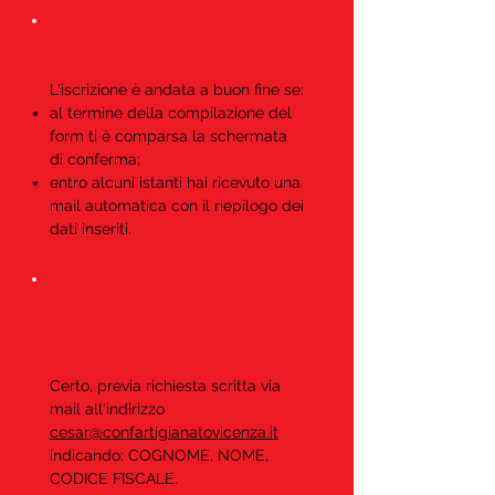
La mia iscrizione è andata a
buon fine?
L'iscrizione è andata a buon fine se:
al termine della compilazione del
form ti è comparsa la schermata
di conferma;
entro alcuni istanti hai ricevuto una
mail automatica con il riepilogo dei
dati inseriti.
Ricordo di aver svolto un
corso con il CESAR ma non
ho l'attestato. Posso
richiederne un duplicato?
Certo, previa richiesta scritta via
mail all'indirizzo
cesar@confartigianatovicenza.it
indicando: COGNOME, NOME,
CODICE FISCALE.