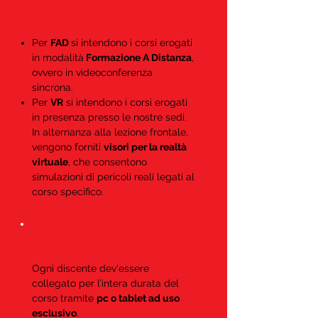
Che differenza c'è tra FAD e
VR?
Per
FAD
si intendono i corsi erogati
in modalità
Formazione A Distanza
,
ovvero in videoconferenza
sincrona.
Per
VR
si intendono i corsi erogati
in presenza presso le nostre sedi.
In alternanza alla lezione frontale,
vengono forniti
visori per la realtà
virtuale
, che consentono
simulazioni di pericoli reali legati al
corso specifico.
Cosa mi serve per seguire il
corso in FAD?
Ogni discente dev'essere
collegato per l’intera durata del
corso tramite
pc o tablet ad uso
esclusivo
.