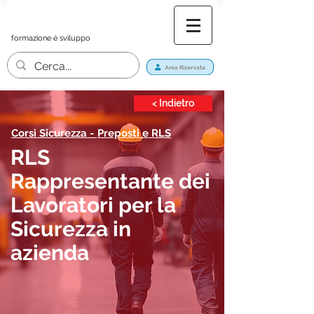
formazione è sviluppo
< Indietro
Corsi Sicurezza -
Preposti e RLS
RLS
Rappresentante dei
Lavoratori per la
Sicurezza in
azienda