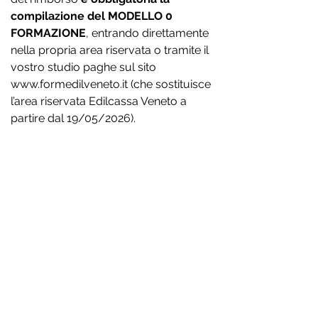
compilazione del MODELLO 0
FORMAZIONE
, entrando direttamente
nella propria area riservata o tramite il
vostro studio paghe sul sito
www.formedilveneto.it
(che sostituisce
l’area riservata Edilcassa Veneto a
partire dal 19/05/2026).
IMPORTANTE
Il corso ha rinnovo ANNUALE:
- 4 ore per le imprese che occupano dai 15 ai
50 lavoratori;
- 8 ore annue per le imprese che occupano
più di 50 lavoratori.
Per le imprese che occupano meno di 15
lavoratori, la contrattazione collettiva
nazionale disciplina le modalità dell'obbligo
di aggiornamento periodico nel rispetto del
principio di proporzionalità, tenuto conto