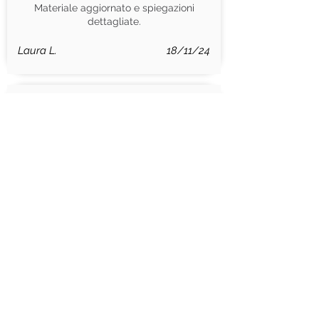
Materiale aggiornato e spiegazioni
dettagliate.
Laura L.
18/11/24
la valutazione media è 4 su 5
Dialogo produttivo
Materiale didattico chiaro e immediato.
Pietro S.
14/05/24
Vuoi saperne di più?
Scrivici subito!