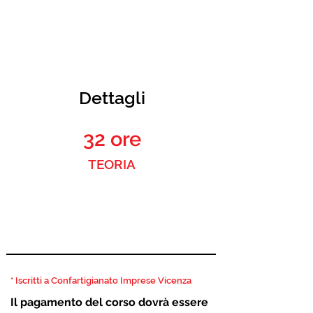
della dimensione delle imprese e del livello
di rischio per la salute e la sicurezza
derivante dall'attività svolta.
Dettagli
32 ore
TEORIA
SOCI *
378,20 € (310 + IVA)
NON SOCI
457,50 € (375 + IVA)
* Iscritti a Confartigianato Imprese Vicenza
Il pagamento del corso dovrà essere