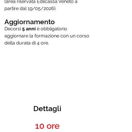
l’area riservata Edilcassa Veneto a
partire dal 19/05/2026).
Aggiornamento
Decorsi
5 anni
è obbligatorio
aggiornare la formazione con un corso
della durata di 4 ore.
IMPORTANTE
Obbligatorio per partecipare alla prova
pratica abbigliamento da lavoro e scarpe
antinfortunistica
Dettagli
10 ore