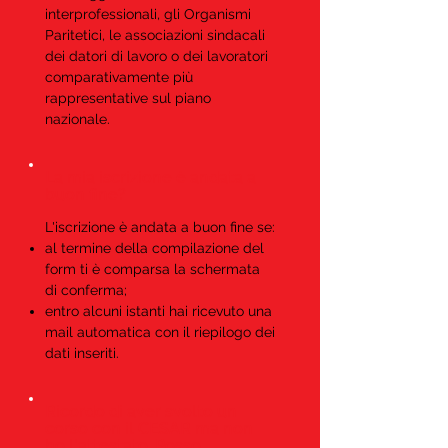
interprofessionali, gli Organismi
Paritetici, le associazioni sindacali
dei datori di lavoro o dei lavoratori
comparativamente più
rappresentative sul piano
nazionale.
La mia iscrizione è andata a
buon fine?
L'iscrizione è andata a buon fine se:
al termine della compilazione del
form ti è comparsa la schermata
di conferma;
entro alcuni istanti hai ricevuto una
mail automatica con il riepilogo dei
dati inseriti.
Ricordo di aver svolto un
corso con il CESAR ma non
ho l'attestato. Posso