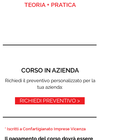
TEORIA + PRATICA
SOCI *
256,20 € (210 + IVA)
NON SOCI
292,80 € (240+ IVA)
CORSO IN AZIENDA
Richiedi il preventivo personalizzato per la
tua azienda:
RICHIEDI PREVENTIVO >
* Iscritti a Confartigianato Imprese Vicenza
Il pagamento del corso dovrà essere