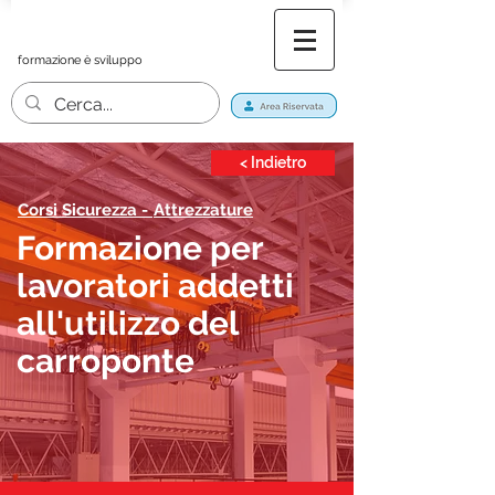
formazione è sviluppo
< Indietro
Corsi Sicurezza -
Attrezzature
Formazione per
lavoratori addetti
all'utilizzo del
carroponte