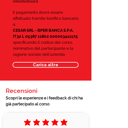
natovicenza.it
Il pagamento dovrà essere
effettuato tramite bonifico bancario
a:
CESAR SRL - BPER BANCA S.P.A.
IT32 L
05387 11802
000003411175
specificando il codice del corso,
nominativo del partecipante e la
ragione sociale dell'azienda.
Carica altre
Recensioni
Scopri le esperienze e i feedback di chi ha
già partecipato al corso
la valutazione media è 5 su 5