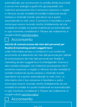
automatizzate, per promuovere la vendita diretta di prodotti 
o servizi non analoghi a quelli che già acquistati), con 
l’ulteriore precisazione che il consenso espresso o negato 
si riferisce sia alle modalità di contatto tradizionali (posta 
cartacea o chiamate tramite operatore) sia a quelle 
automatizzate (e-mail, sms). Il consenso è facoltativo e potrà 
comunque essere revocato (anche limitatamente ad una 
modalità di contatto tra quelle tradizionali ed automatizzate) 
in ogni momento contattando il Titolare del trattamento ai 
recapiti indicati 
nell'informativa
Acconsento
Attività di comunicazione dei miei dati personali per 
finalità di marketing ad altri soggetti terzi
Letta l'informativa privacy e compreso il suo contenuto 
acconsento al trattamento dei miei dati personali per l’attività 
di comunicazione dei miei dati personali per finalità di 
marketing ad altri soggetti terzi (Confartigianato Vicenza e 
altre società collegate), con l’ulteriore precisazione che il 
consenso espresso o negato si riferisce sia alle modalità di 
contatto tradizionali (posta cartacea o chiamate tramite 
operatore) sia a quelle automatizzate (e-mail, sms). La 
informiamo che il Suo consenso è facoltativo e potrà 
comunque essere revocato (anche limitatamente ad una 
modalità di contatto tra quelle tradizionali ed automatizzate) 
in ogni momento contattando il Titolare del trattamento ai 
recapiti indicati 
nell'informativa
".
Acconsento