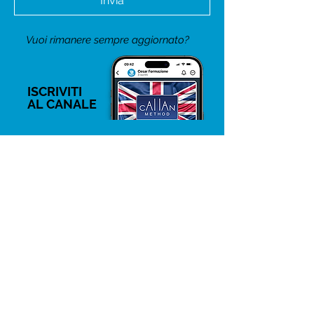
Invia
Vuoi rimanere sempre aggiornato?
ISCRIVITI
AL CANALE
D.LGS. 231/2001 – NORMATIVA IN MATERIA DI
RESPONSABILITA’ AMMINISTRATIVA DEGLI ENTI
Con delibera del Consiglio di Amministrazione del
18 giugno 2015, la società Cesar srlu ha adottato
un proprio Codice Etico al fine di allinearsi alle
disposizioni previste dal D.Lgs. 231/2001 che ha
introdotto nel nostro ordinamento giuridico
un’inedita forma di responsabilità di tipo para
penale in capo alla Società qualora vengano
commessi determinati reati nel suo interesse o a
suo vantaggio.
> Scopri i dettagli