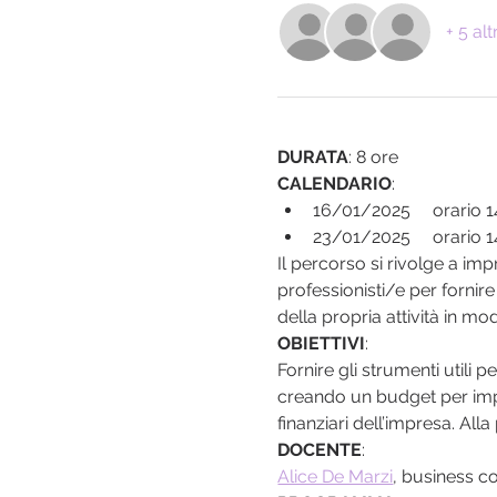
+ 5 alt
DURATA
: 8 ore
CALENDARIO
:
16/01/2025     orario 1
23/01/2025     orario 1
Il percorso si rivolge a imp
professionisti/e per fornir
della propria attività in mo
OBIETTIVI
:
Fornire gli strumenti utili 
creando un budget per impo
finanziari dell’impresa. All
DOCENTE
:
Alice De Marzi
, business co