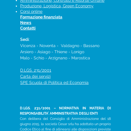
Amministrazione, controllo e Risorse Umane
Produzione, Logistica, Green Economy
Corsi online
Formazione finanziata
News
Contatti
Sedi:
Vicenza - Noventa - Valdagno - Bassano
Arsiero - Asiago - Thiene - Lonigo
Malo​ -
Schio​ - Arzignano - Marostica
D.LGS. 231/2001
Carta dei servizi
SPE Scuola di Politica ed Economia
D.LGS. 231/2001 – NORMATIVA IN MATERIA DI
RESPONSABILITA’ AMMINISTRATIVA DEGLI ENTI
Con delibera del Consiglio di Amministrazione del 18
giugno 2015, la società Cesar srlu ha adottato un proprio
Codice Etico al fine di allinearsi alle disposizioni previste