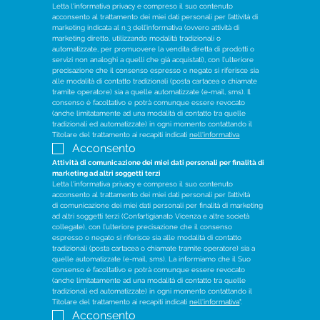
Letta l'informativa privacy e compreso il suo contenuto 
acconsento al trattamento dei miei dati personali per l’attività di 
marketing indicata al n.3 dell’informativa (ovvero attività di 
marketing diretto, utilizzando modalità tradizionali o 
automatizzate, per promuovere la vendita diretta di prodotti o 
servizi non analoghi a quelli che già acquistati), con l’ulteriore 
precisazione che il consenso espresso o negato si riferisce sia 
alle modalità di contatto tradizionali (posta cartacea o chiamate 
tramite operatore) sia a quelle automatizzate (e-mail, sms). Il 
consenso è facoltativo e potrà comunque essere revocato 
(anche limitatamente ad una modalità di contatto tra quelle 
tradizionali ed automatizzate) in ogni momento contattando il 
Titolare del trattamento ai recapiti indicati 
nell'informativa
Acconsento
Attività di comunicazione dei miei dati personali per finalità di 
marketing ad altri soggetti terzi
Letta l'informativa privacy e compreso il suo contenuto 
acconsento al trattamento dei miei dati personali per l’attività 
di comunicazione dei miei dati personali per finalità di marketing 
ad altri soggetti terzi (Confartigianato Vicenza e altre società 
collegate), con l’ulteriore precisazione che il consenso 
espresso o negato si riferisce sia alle modalità di contatto 
tradizionali (posta cartacea o chiamate tramite operatore) sia a 
quelle automatizzate (e-mail, sms). La informiamo che il Suo 
consenso è facoltativo e potrà comunque essere revocato 
(anche limitatamente ad una modalità di contatto tra quelle 
tradizionali ed automatizzate) in ogni momento contattando il 
Titolare del trattamento ai recapiti indicati 
nell'informativa
".
Acconsento