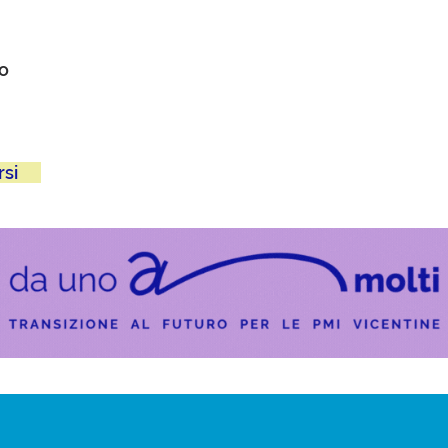
to
rsi