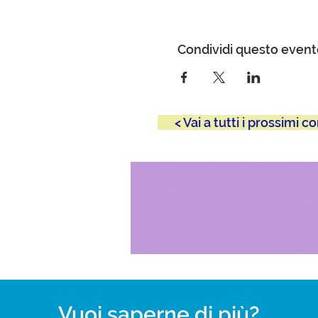
Condividi questo even
< Vai a tutti i prossimi co
Vuoi saperne di più?