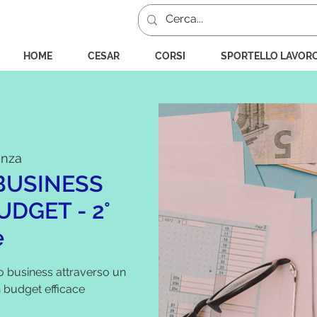
HOME
CESAR
CORSI
SPORTELLO LAVOR
enza
BUSINESS
UDGET - 2°
e
o business attraverso un
n budget efficace