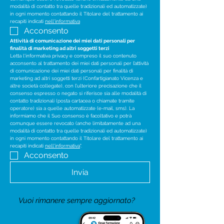
modalità di contatto tra quelle tradizionali ed automatizzate) 
in ogni momento contattando il Titolare del trattamento ai 
recapiti indicati 
nell'informativa
Acconsento
Attività di comunicazione dei miei dati personali per 
finalità di marketing ad altri soggetti terzi
Letta l'informativa privacy e compreso il suo contenuto 
acconsento al trattamento dei miei dati personali per l’attività 
di comunicazione dei miei dati personali per finalità di 
marketing ad altri soggetti terzi (Confartigianato Vicenza e 
altre società collegate), con l’ulteriore precisazione che il 
consenso espresso o negato si riferisce sia alle modalità di 
contatto tradizionali (posta cartacea o chiamate tramite 
operatore) sia a quelle automatizzate (e-mail, sms). La 
informiamo che il Suo consenso è facoltativo e potrà 
comunque essere revocato (anche limitatamente ad una 
modalità di contatto tra quelle tradizionali ed automatizzate) 
in ogni momento contattando il Titolare del trattamento ai 
recapiti indicati 
nell'informativa
".
Acconsento
Invia
Vuoi rimanere sempre aggiornato?