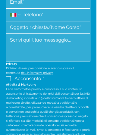
Privacy
Dichiaro di aver preso visione e aver compreso il 
contenuto 
dell'informativa privacy
Acconsento
*
Attività di Marketing
Letta l'informativa privacy e compreso il suo contenuto 
acconsento al trattamento dei miei dati personali per l’attività 
di marketing indicata al n.3 dell’informativa (ovvero attività di 
marketing diretto, utilizzando modalità tradizionali o 
automatizzate, per promuovere la vendita diretta di prodotti 
o servizi non analoghi a quelli che già acquistati), con 
l’ulteriore precisazione che il consenso espresso o negato 
si riferisce sia alle modalità di contatto tradizionali (posta 
cartacea o chiamate tramite operatore) sia a quelle 
automatizzate (e-mail, sms). Il consenso è facoltativo e potrà 
comunque essere revocato (anche limitatamente ad una 