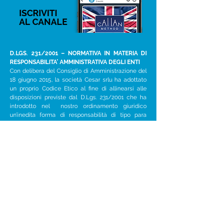
ISCRIVITI
AL CANALE
D.LGS. 231/2001 – NORMATIVA IN MATERIA DI
RESPONSABILITA’ AMMINISTRATIVA DEGLI ENTI
Con delibera del Consiglio di Amministrazione del
18 giugno 2015, la società Cesar srlu ha adottato
un proprio Codice Etico al fine di allinearsi alle
disposizioni previste dal D.Lgs. 231/2001 che ha
introdotto nel nostro ordinamento giuridico
un’inedita forma di responsabilità di tipo para
penale in capo alla Società qualora vengano
commessi determinati reati nel suo interesse o a
suo vantaggio.
> Scopri i dettagli
Home
Cesar per le imprese
Cesar per le persone
Cesar per il lavoro
Cesar