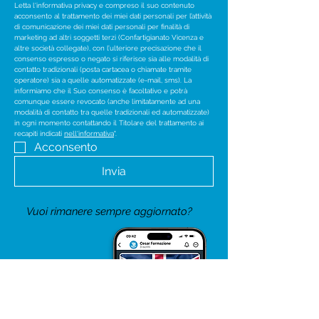
Letta l'informativa privacy e compreso il suo contenuto 
acconsento al trattamento dei miei dati personali per l’attività 
di comunicazione dei miei dati personali per finalità di 
marketing ad altri soggetti terzi (Confartigianato Vicenza e 
altre società collegate), con l’ulteriore precisazione che il 
consenso espresso o negato si riferisce sia alle modalità di 
contatto tradizionali (posta cartacea o chiamate tramite 
operatore) sia a quelle automatizzate (e-mail, sms). La 
informiamo che il Suo consenso è facoltativo e potrà 
comunque essere revocato (anche limitatamente ad una 
modalità di contatto tra quelle tradizionali ed automatizzate) 
in ogni momento contattando il Titolare del trattamento ai 
recapiti indicati 
nell'informativa
".
Acconsento
Invia
Vuoi rimanere sempre aggiornato?
ISCRIVITI
AL CANALE