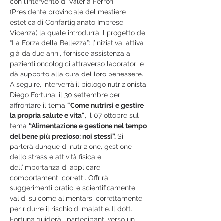
con l’intervento di Valeria Ferron 
(Presidente provinciale del mestiere 
estetica di Confartigianato Imprese 
Vicenza) la quale introdurrà il progetto de 
“La Forza della Bellezza”: l’iniziativa, attiva 
già da due anni, fornisce assistenza ai 
pazienti oncologici attraverso laboratori e 
dà supporto alla cura del loro benessere. 
A seguire, interverrà il biologo nutrizionista 
Diego Fortuna: il 30 settembre per 
affrontare il tema 
"Come nutrirsi e gestire 
la propria salute e vita"
, il 07 ottobre sul 
tema 
“Alimentazione e gestione nel tempo 
del bene più prezioso: noi stessi”. 
Si 
parlerà dunque di nutrizione, gestione 
dello stress e attività fisica e 
dell’importanza di applicare 
comportamenti corretti. Offrirà 
suggerimenti pratici e scientificamente 
validi su come alimentarsi correttamente 
per ridurre il rischio di malattie. Il dott. 
Fortuna guiderà i partecipanti verso un 