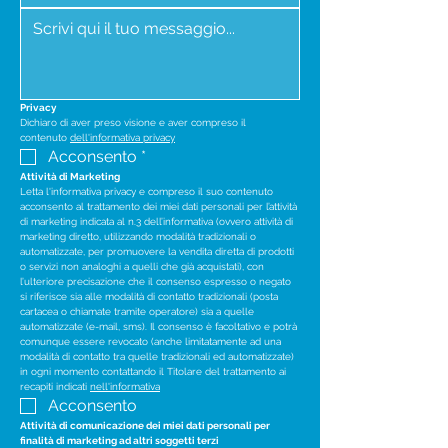
Privacy
Dichiaro di aver preso visione e aver compreso il 
contenuto 
dell'informativa privacy
Acconsento
*
Attività di Marketing
Letta l'informativa privacy e compreso il suo contenuto 
acconsento al trattamento dei miei dati personali per l’attività 
di marketing indicata al n.3 dell’informativa (ovvero attività di 
marketing diretto, utilizzando modalità tradizionali o 
automatizzate, per promuovere la vendita diretta di prodotti 
o servizi non analoghi a quelli che già acquistati), con 
l’ulteriore precisazione che il consenso espresso o negato 
si riferisce sia alle modalità di contatto tradizionali (posta 
cartacea o chiamate tramite operatore) sia a quelle 
automatizzate (e-mail, sms). Il consenso è facoltativo e potrà 
comunque essere revocato (anche limitatamente ad una 
modalità di contatto tra quelle tradizionali ed automatizzate) 
in ogni momento contattando il Titolare del trattamento ai 
recapiti indicati 
nell'informativa
Acconsento
Attività di comunicazione dei miei dati personali per 
finalità di marketing ad altri soggetti terzi