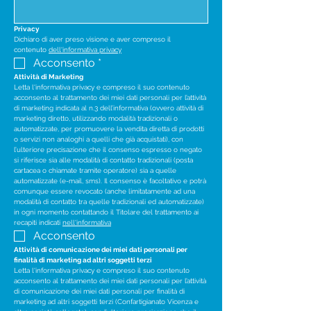
Privacy
Dichiaro di aver preso visione e aver compreso il 
contenuto 
dell'informativa privacy
Acconsento
*
Attività di Marketing
Letta l'informativa privacy e compreso il suo contenuto 
acconsento al trattamento dei miei dati personali per l’attività 
di marketing indicata al n.3 dell’informativa (ovvero attività di 
marketing diretto, utilizzando modalità tradizionali o 
automatizzate, per promuovere la vendita diretta di prodotti 
o servizi non analoghi a quelli che già acquistati), con 
l’ulteriore precisazione che il consenso espresso o negato 
si riferisce sia alle modalità di contatto tradizionali (posta 
cartacea o chiamate tramite operatore) sia a quelle 
automatizzate (e-mail, sms). Il consenso è facoltativo e potrà 
comunque essere revocato (anche limitatamente ad una 
modalità di contatto tra quelle tradizionali ed automatizzate) 
in ogni momento contattando il Titolare del trattamento ai 
recapiti indicati 
nell'informativa
Acconsento
Attività di comunicazione dei miei dati personali per 
finalità di marketing ad altri soggetti terzi
Letta l'informativa privacy e compreso il suo contenuto 
acconsento al trattamento dei miei dati personali per l’attività 
di comunicazione dei miei dati personali per finalità di 
marketing ad altri soggetti terzi (Confartigianato Vicenza e 