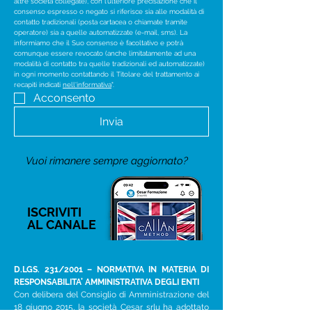
altre società collegate), con l’ulteriore precisazione che il 
consenso espresso o negato si riferisce sia alle modalità di 
contatto tradizionali (posta cartacea o chiamate tramite 
operatore) sia a quelle automatizzate (e-mail, sms). La 
informiamo che il Suo consenso è facoltativo e potrà 
comunque essere revocato (anche limitatamente ad una 
modalità di contatto tra quelle tradizionali ed automatizzate) 
in ogni momento contattando il Titolare del trattamento ai 
recapiti indicati 
nell'informativa
".
Acconsento
Invia
Vuoi rimanere sempre aggiornato?
ISCRIVITI
AL CANALE
D.LGS. 231/2001 – NORMATIVA IN MATERIA DI
RESPONSABILITA’ AMMINISTRATIVA DEGLI ENTI
Con delibera del Consiglio di Amministrazione del
18 giugno 2015, la società Cesar srlu ha adottato