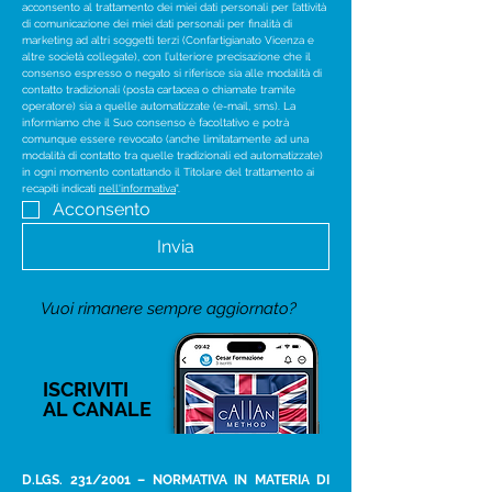
acconsento al trattamento dei miei dati personali per l’attività 
di comunicazione dei miei dati personali per finalità di 
marketing ad altri soggetti terzi (Confartigianato Vicenza e 
altre società collegate), con l’ulteriore precisazione che il 
consenso espresso o negato si riferisce sia alle modalità di 
contatto tradizionali (posta cartacea o chiamate tramite 
operatore) sia a quelle automatizzate (e-mail, sms). La 
informiamo che il Suo consenso è facoltativo e potrà 
comunque essere revocato (anche limitatamente ad una 
modalità di contatto tra quelle tradizionali ed automatizzate) 
in ogni momento contattando il Titolare del trattamento ai 
recapiti indicati 
nell'informativa
".
Acconsento
Invia
Vuoi rimanere sempre aggiornato?
ISCRIVITI
AL CANALE
D.LGS. 231/2001 – NORMATIVA IN MATERIA DI