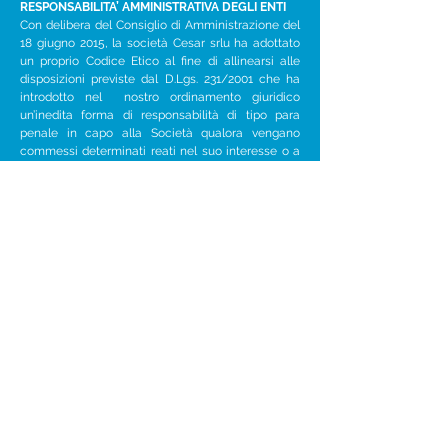
RESPONSABILITA’ AMMINISTRATIVA DEGLI ENTI
Con delibera del Consiglio di Amministrazione del
18 giugno 2015, la società Cesar srlu ha adottato
un proprio Codice Etico al fine di allinearsi alle
disposizioni previste dal D.Lgs. 231/2001 che ha
introdotto nel nostro ordinamento giuridico
un’inedita forma di responsabilità di tipo para
penale in capo alla Società qualora vengano
commessi determinati reati nel suo interesse o a
suo vantaggio.
> Scopri i dettagli
Home
Cesar per le imprese
Cesar per le persone
Cesar per il lavoro
Cesar
Attività
Accreditamenti
Certificazione e partner
Corsi
Sicurezza
Marketing, Web, Vendita