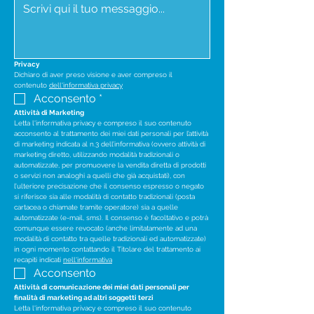
Privacy
Dichiaro di aver preso visione e aver compreso il 
contenuto 
dell'informativa privacy
Acconsento
*
Attività di Marketing
Letta l'informativa privacy e compreso il suo contenuto 
acconsento al trattamento dei miei dati personali per l’attività 
di marketing indicata al n.3 dell’informativa (ovvero attività di 
marketing diretto, utilizzando modalità tradizionali o 
automatizzate, per promuovere la vendita diretta di prodotti 
o servizi non analoghi a quelli che già acquistati), con 
l’ulteriore precisazione che il consenso espresso o negato 
si riferisce sia alle modalità di contatto tradizionali (posta 
cartacea o chiamate tramite operatore) sia a quelle 
automatizzate (e-mail, sms). Il consenso è facoltativo e potrà 
comunque essere revocato (anche limitatamente ad una 
modalità di contatto tra quelle tradizionali ed automatizzate) 
in ogni momento contattando il Titolare del trattamento ai 
recapiti indicati 
nell'informativa
Acconsento
Attività di comunicazione dei miei dati personali per 
finalità di marketing ad altri soggetti terzi
Letta l'informativa privacy e compreso il suo contenuto 