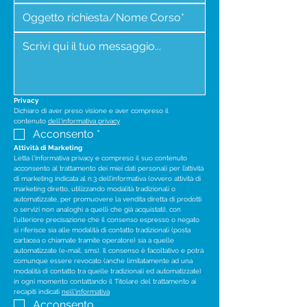
Privacy
Dichiaro di aver preso visione e aver compreso il 
contenuto 
dell'informativa privacy
Acconsento
*
Attività di Marketing
Letta l'informativa privacy e compreso il suo contenuto 
acconsento al trattamento dei miei dati personali per l’attività 
di marketing indicata al n.3 dell’informativa (ovvero attività di 
marketing diretto, utilizzando modalità tradizionali o 
automatizzate, per promuovere la vendita diretta di prodotti 
o servizi non analoghi a quelli che già acquistati), con 
l’ulteriore precisazione che il consenso espresso o negato 
si riferisce sia alle modalità di contatto tradizionali (posta 
cartacea o chiamate tramite operatore) sia a quelle 
automatizzate (e-mail, sms). Il consenso è facoltativo e potrà 
comunque essere revocato (anche limitatamente ad una 
modalità di contatto tra quelle tradizionali ed automatizzate) 
in ogni momento contattando il Titolare del trattamento ai 
recapiti indicati 
nell'informativa
Acconsento