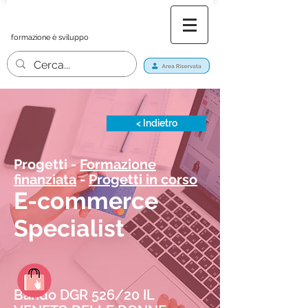
formazione è sviluppo
< Indietro
Progetti -
Formazione
finanziata
-
Progetti in corso
E-commerce
Specialist
Bando DGR 526/20 IL