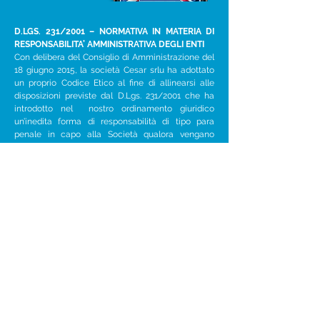
D.LGS. 231/2001 – NORMATIVA IN MATERIA DI
RESPONSABILITA’ AMMINISTRATIVA DEGLI ENTI
Con delibera del Consiglio di Amministrazione del
18 giugno 2015, la società Cesar srlu ha adottato
un proprio Codice Etico al fine di allinearsi alle
disposizioni previste dal D.Lgs. 231/2001 che ha
introdotto nel nostro ordinamento giuridico
un’inedita forma di responsabilità di tipo para
penale in capo alla Società qualora vengano
commessi determinati reati nel suo interesse o a
suo vantaggio.
> Scopri i dettagli
Home
Cesar per le imprese
Cesar per le persone
Cesar per il lavoro
Cesar
Attività
Accreditamenti
Certificazione e partner