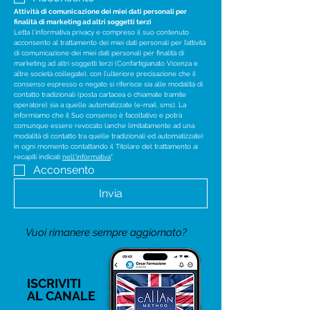
Attività di comunicazione dei miei dati personali per 
finalità di marketing ad altri soggetti terzi
Letta l'informativa privacy e compreso il suo contenuto 
acconsento al trattamento dei miei dati personali per l’attività 
di comunicazione dei miei dati personali per finalità di 
marketing ad altri soggetti terzi (Confartigianato Vicenza e 
altre società collegate), con l’ulteriore precisazione che il 
consenso espresso o negato si riferisce sia alle modalità di 
contatto tradizionali (posta cartacea o chiamate tramite 
operatore) sia a quelle automatizzate (e-mail, sms). La 
informiamo che il Suo consenso è facoltativo e potrà 
comunque essere revocato (anche limitatamente ad una 
modalità di contatto tra quelle tradizionali ed automatizzate) 
in ogni momento contattando il Titolare del trattamento ai 
recapiti indicati 
nell'informativa
".
Acconsento
Invia
Vuoi rimanere sempre aggiornato?
ISCRIVITI
AL CANALE