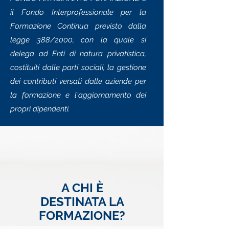
il Fondo Interprofessionale per la
Formazione Continua previsto dalla
legge 388/2000, con la quale si
delega ad Enti di natura privatistica,
costituiti dalle parti sociali, la gestione
dei contributi versati dalle aziende per
la formazione e l'aggiornamento dei
propri dipendenti.
A CHI È
DESTINATA LA
FORMAZIONE?