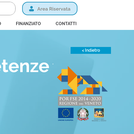
O
FINANZIATO
CONTATTI
< Indietro
etenze