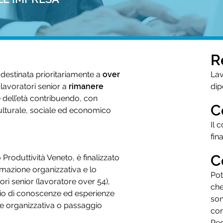
R
destinata prioritariamente a
over
Lav
i lavoratori senior a
rimanere
dip
e dell’età contribuendo, con
C
culturale, sociale ed economico
Il 
fin
C
 Produttività Veneto, è finalizzato
formazione organizzativa e lo
Pot
ri senior (lavoratore over 54),
che
onio di conoscenze ed esperienze
son
ne organizzativa o passaggio
con
Reg