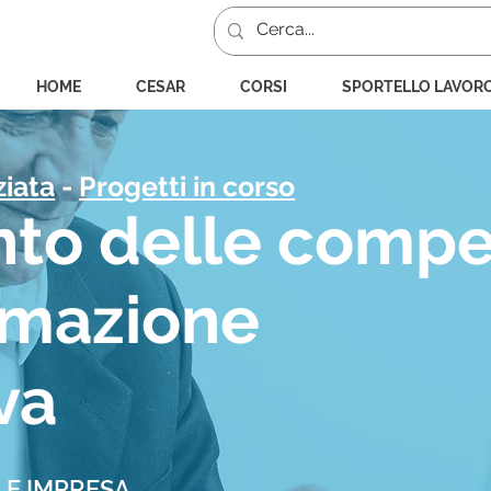
HOME
CESAR
CORSI
SPORTELLO LAVOR
ziata
-
Progetti in corso
nto delle comp
rmazione
va
LE IMPRESA