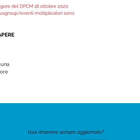
n vigore del DPCM 18 ottobre 2020
cusgroup/eventi moltiplicatori sono
APERE
cuna
 ore
Vuoi rimanere sempre aggiornato?