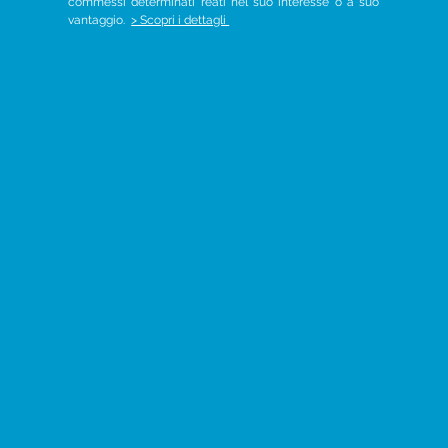
commessi determinati reati nel suo interesse o a suo
vantaggio.
> Scopri i dettagli