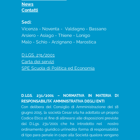
News
Contatti
Sedi:
Vicenza - Noventa - Valdagno - Bassano
Arsiero - Asiago - Thiene - Lonigo
Malo​ -
Schio​ - Arzignano - Marostica
D.LGS. 231/2001
Carta dei servizi
SPE Scuola di Politica ed Economia
D.LGS. 231/2001 – NORMATIVA IN MATERIA DI
RESPONSABILITA’ AMMINISTRATIVA DEGLI ENTI
Con delibera del Consiglio di Amministrazione del 18
giugno 2015, la società Cesar srlu ha adottato un proprio
Codice Etico al fine di allinearsi alle disposizioni previste
dal D.Lgs. 231/2001 che ha introdotto nel nostro
ordinamento giuridico un’inedita forma di responsabilità
di tipo para penale in capo alla Società qualora vengano