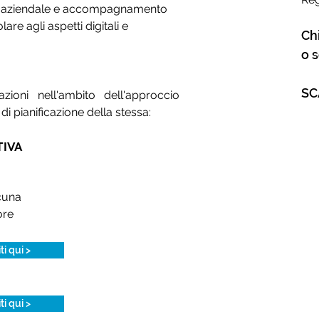
altà aziendale e accompagnamento
are agli aspetti digitali e
Ch
o s
SC
zioni nell'a
mbito dell'approccio
 di pianificazione della stessa
:
TIVA
cuna
ore
iti qui >
iti qui >