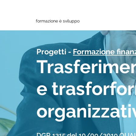
formazione è sviluppo
Progetti -
Formazione finan
Trasferime
e trasforfo
organizzati
DGR 1315 del 10/09/2019 QUA