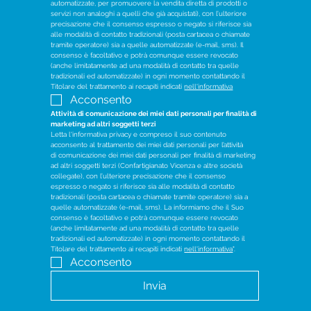
automatizzate, per promuovere la vendita diretta di prodotti o 
servizi non analoghi a quelli che già acquistati), con l’ulteriore 
precisazione che il consenso espresso o negato si riferisce sia 
alle modalità di contatto tradizionali (posta cartacea o chiamate 
tramite operatore) sia a quelle automatizzate (e-mail, sms). Il 
consenso è facoltativo e potrà comunque essere revocato 
(anche limitatamente ad una modalità di contatto tra quelle 
tradizionali ed automatizzate) in ogni momento contattando il 
Titolare del trattamento ai recapiti indicati 
nell'informativa
Acconsento
Attività di comunicazione dei miei dati personali per finalità di 
marketing ad altri soggetti terzi
Letta l'informativa privacy e compreso il suo contenuto 
acconsento al trattamento dei miei dati personali per l’attività 
di comunicazione dei miei dati personali per finalità di marketing 
ad altri soggetti terzi (Confartigianato Vicenza e altre società 
collegate), con l’ulteriore precisazione che il consenso 
espresso o negato si riferisce sia alle modalità di contatto 
tradizionali (posta cartacea o chiamate tramite operatore) sia a 
quelle automatizzate (e-mail, sms). La informiamo che il Suo 
consenso è facoltativo e potrà comunque essere revocato 
(anche limitatamente ad una modalità di contatto tra quelle 
tradizionali ed automatizzate) in ogni momento contattando il 
Titolare del trattamento ai recapiti indicati 
nell'informativa
".
Acconsento
Invia