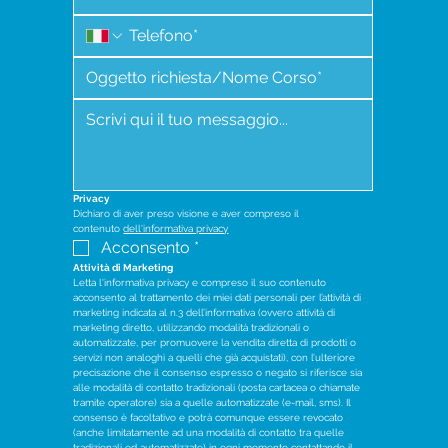
Privacy
Dichiaro di aver preso visione e aver compreso il 
contenuto 
dell'informativa privacy
Acconsento
*
Attività di Marketing
Letta l'informativa privacy e compreso il suo contenuto 
acconsento al trattamento dei miei dati personali per l’attività di 
marketing indicata al n.3 dell’informativa (ovvero attività di 
marketing diretto, utilizzando modalità tradizionali o 
automatizzate, per promuovere la vendita diretta di prodotti o 
servizi non analoghi a quelli che già acquistati), con l’ulteriore 
precisazione che il consenso espresso o negato si riferisce sia 
alle modalità di contatto tradizionali (posta cartacea o chiamate 
tramite operatore) sia a quelle automatizzate (e-mail, sms). Il 
consenso è facoltativo e potrà comunque essere revocato 
(anche limitatamente ad una modalità di contatto tra quelle 
tradizionali ed automatizzate) in ogni momento contattando il 