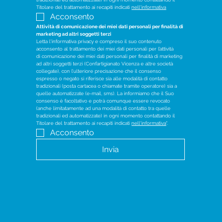
Titolare del trattamento ai recapiti indicati 
nell'informativa
Acconsento
Attività di comunicazione dei miei dati personali per finalità di 
marketing ad altri soggetti terzi
Letta l'informativa privacy e compreso il suo contenuto 
acconsento al trattamento dei miei dati personali per l’attività 
di comunicazione dei miei dati personali per finalità di marketing 
ad altri soggetti terzi (Confartigianato Vicenza e altre società 
collegate), con l’ulteriore precisazione che il consenso 
espresso o negato si riferisce sia alle modalità di contatto 
tradizionali (posta cartacea o chiamate tramite operatore) sia a 
quelle automatizzate (e-mail, sms). La informiamo che il Suo 
consenso è facoltativo e potrà comunque essere revocato 
(anche limitatamente ad una modalità di contatto tra quelle 
tradizionali ed automatizzate) in ogni momento contattando il 
Titolare del trattamento ai recapiti indicati 
nell'informativa
".
Acconsento
Invia