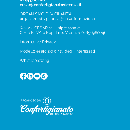
0444.960100
cesar@confartigianatovicenza.it
ORGANISMO DI VIGILANZA
organismodivigilanza@cesarformazione.it
© 2014 CESAR srl Unipersonale
C.F. e P. IVA e Reg. Imp. Vicenza 01856980246
Informative Privacy
Modello esercizio diritti degli interessati
Whistleblowing