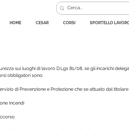
HOME
CESAR
CORSI
SPORTELLO LAVOR
i Corsi da considerarsi obbligatori?
urezza sui luoghi di lavoro D.Lgs 81/08, se gli incarichi delega
orsi obbligatori sono:
vizio di Prevenzione e Protezione che se attuato dal titolare
ione Incendi
occorso