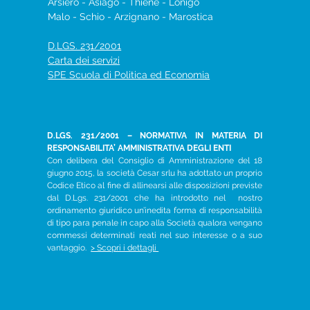
Arsiero - Asiago - Thiene - Lonigo
Malo​ -
Schio​ - Arzignano - Marostica
D.LGS. 231/2001
Carta dei servizi
SPE Scuola di Politica ed Economia
D.LGS. 231/2001 – NORMATIVA IN MATERIA DI
RESPONSABILITA’ AMMINISTRATIVA DEGLI ENTI
Con delibera del Consiglio di Amministrazione del 18
giugno 2015, la società Cesar srlu ha adottato un proprio
Codice Etico al fine di allinearsi alle disposizioni previste
dal D.Lgs. 231/2001 che ha introdotto nel nostro
ordinamento giuridico un’inedita forma di responsabilità
di tipo para penale in capo alla Società qualora vengano
commessi determinati reati nel suo interesse o a suo
vantaggio.
> Scopri i dettagli