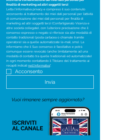
finalità di marketing ad altri soggetti terzi
Letta l'informativa privacy e compreso il suo contenuto 
acconsento al trattamento dei miei dati personali per l’attività 
di comunicazione dei miei dati personali per finalità di 
marketing ad altri soggetti terzi (Confartigianato Vicenza e 
altre società collegate), con l’ulteriore precisazione che il 
consenso espresso o negato si riferisce sia alle modalità di 
contatto tradizionali (posta cartacea o chiamate tramite 
operatore) sia a quelle automatizzate (e-mail, sms). La 
informiamo che il Suo consenso è facoltativo e potrà 
comunque essere revocato (anche limitatamente ad una 
modalità di contatto tra quelle tradizionali ed automatizzate) 
in ogni momento contattando il Titolare del trattamento ai 
recapiti indicati 
nell'informativa
".
Acconsento
Invia
Vuoi rimanere sempre aggiornato?
ISCRIVITI
AL CANALE