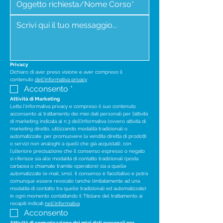
Privacy
Dichiaro di aver preso visione e aver compreso il 
contenuto 
dell'informativa privacy
Acconsento
*
Attività di Marketing
Letta l'informativa privacy e compreso il suo contenuto 
acconsento al trattamento dei miei dati personali per l’attività 
di marketing indicata al n.3 dell’informativa (ovvero attività di 
marketing diretto, utilizzando modalità tradizionali o 
automatizzate, per promuovere la vendita diretta di prodotti 
o servizi non analoghi a quelli che già acquistati), con 
l’ulteriore precisazione che il consenso espresso o negato 
si riferisce sia alle modalità di contatto tradizionali (posta 
cartacea o chiamate tramite operatore) sia a quelle 
automatizzate (e-mail, sms). Il consenso è facoltativo e potrà 
comunque essere revocato (anche limitatamente ad una 
modalità di contatto tra quelle tradizionali ed automatizzate) 
in ogni momento contattando il Titolare del trattamento ai 
recapiti indicati 
nell'informativa
Acconsento
Attività di comunicazione dei miei dati personali per 