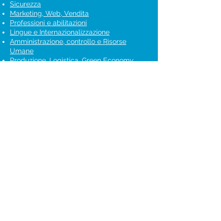
Sicurezza
Marketing, Web, Vendita
Professioni e abilitazioni
Lingue e Internazionalizzazione
Amministrazione, controllo e Risorse
Umane
Produzione, Logistica, Green Economy
Corsi online
Formazione finanziata
News
Contatti
Sedi:
Vicenza - Noventa - Valdagno - Bassano
Arsiero - Asiago - Thiene - Lonigo
Malo​ -
Schio​ - Arzignano - Marostica
D.LGS. 231/2001
Carta dei servizi
SPE Scuola di Politica ed Economia