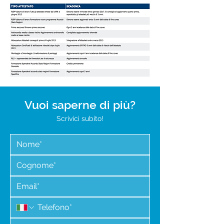
Vuoi saperne di più?
Scrivici subito!