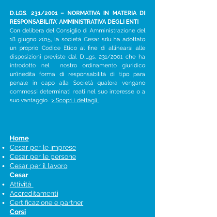
D.LGS. 231/2001 – NORMATIVA IN MATERIA DI
RESPONSABILITA’ AMMINISTRATIVA DEGLI ENTI
Con delibera del Consiglio di Amministrazione del
18 giugno 2015, la società Cesar srlu ha adottato
un proprio Codice Etico al fine di allinearsi alle
disposizioni previste dal D.Lgs. 231/2001 che ha
introdotto nel nostro ordinamento giuridico
un’inedita forma di responsabilità di tipo para
penale in capo alla Società qualora vengano
commessi determinati reati nel suo interesse o a
suo vantaggio.
> Scopri i dettagli
Home
Cesar per le imprese
Cesar per le persone
Cesar per il lavoro
Cesar
Attività
Accreditamenti
Certificazione e partner
Corsi