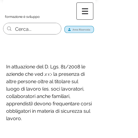
formazione è sviluppo
< FAQ
In attuazione del D. Lgs. 81/2008 le
aziende che vedono la presenza di
COD
Tabella principali corsi
altre persone oltre al titolare sul
luogo di lavoro (es. soci lavoratori,
obbligatori in materia
collaboratori anche familiari,
di sicurezza e salute
apprendisti) devono frequentare corsi
nei luoghi di lavoro –
obbligatori in materia di sicurezza sul
lavoro.
d.lgs. 81/08