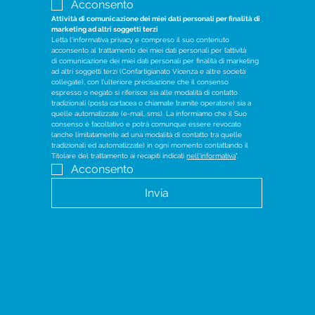
Acconsento
Attività di comunicazione dei miei dati personali per finalità di 
marketing ad altri soggetti terzi
Letta l'informativa privacy e compreso il suo contenuto 
acconsento al trattamento dei miei dati personali per l’attività 
di comunicazione dei miei dati personali per finalità di marketing 
ad altri soggetti terzi (Confartigianato Vicenza e altre società 
collegate), con l’ulteriore precisazione che il consenso 
espresso o negato si riferisce sia alle modalità di contatto 
tradizionali (posta cartacea o chiamate tramite operatore) sia a 
quelle automatizzate (e-mail, sms). La informiamo che il Suo 
consenso è facoltativo e potrà comunque essere revocato 
(anche limitatamente ad una modalità di contatto tra quelle 
tradizionali ed automatizzate) in ogni momento contattando il 
Titolare del trattamento ai recapiti indicati 
nell'informativa
".
Acconsento
Invia