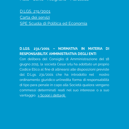
D.LGS. 231/2001
Carta dei servizi
SPE Scuola di Politica ed Economia
D.LGS. 231/2001 – NORMATIVA IN MATERIA DI
RESPONSABILITA’ AMMINISTRATIVA DEGLI ENTI
Con delibera del Consiglio di Amministrazione del 18
giugno 2015, la società Cesar srlu ha adottato un proprio
Codice Etico al fine di allinearsi alle disposizioni previste
dal D.Lgs. 231/2001 che ha introdotto nel nostro
ordinamento giuridico un’inedita forma di responsabilità
di tipo para penale in capo alla Società qualora vengano
commessi determinati reati nel suo interesse o a suo
vantaggio.
> Scopri i dettagli