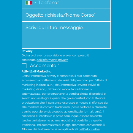
Privacy
Dichiaro di aver preso visione e aver compreso il 
contenuto 
dell'informativa privacy
Acconsento
*
Attività di Marketing
Letta l'informativa privacy e compreso il suo contenuto 
acconsento al trattamento dei miei dati personali per l’attività di 
marketing indicata al n.3 dell’informativa (ovvero attività di 
marketing diretto, utilizzando modalità tradizionali o 
automatizzate, per promuovere la vendita diretta di prodotti o 
servizi non analoghi a quelli che già acquistati), con l’ulteriore 
precisazione che il consenso espresso o negato si riferisce sia 
alle modalità di contatto tradizionali (posta cartacea o chiamate 
tramite operatore) sia a quelle automatizzate (e-mail, sms). Il 
consenso è facoltativo e potrà comunque essere revocato 
(anche limitatamente ad una modalità di contatto tra quelle 
tradizionali ed automatizzate) in ogni momento contattando il 
Titolare del trattamento ai recapiti indicati 
nell'informativa