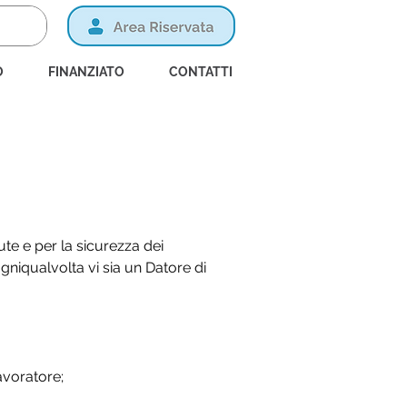
O
FINANZIATO
CONTATTI
ative sulla sicurezza?
lute e per la sicurezza dei
a ogniqualvolta vi sia un Datore di
lavoratore;