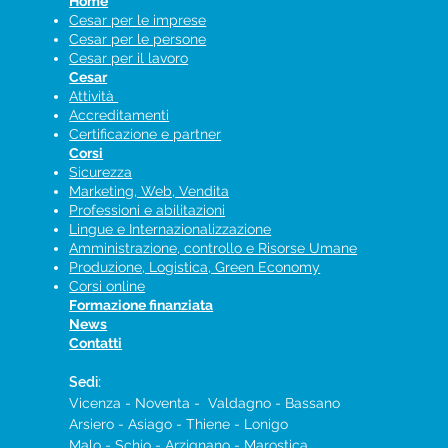
Home
Cesar per le imprese
Cesar per le persone
Cesar per il lavoro
Cesar
Attività
Accreditamenti
Certificazione e partner
Corsi
Sicurezza
Marketing, Web, Vendita
Professioni e abilitazioni
Lingue e Internazionalizzazione
Amministrazione, controllo e Risorse Umane
Produzione, Logistica, Green Economy
Corsi online
Formazione finanziata
News
Contatti
Sedi:
Vicenza - Noventa - Valdagno - Bassano
Arsiero - Asiago - Thiene - Lonigo
Malo​ -
Schio​ - Arzignano - Marostica