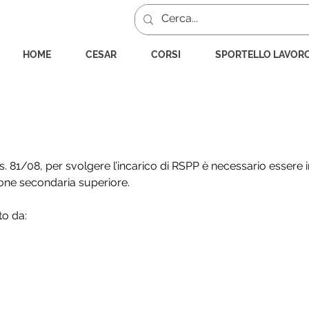
HOME
CESAR
CORSI
SPORTELLO LAVOR
sere nominato RSPP?
Lgs. 81/08, per svolgere l’incarico di RSPP è necessario essere i
zione secondaria superiore.
to da: