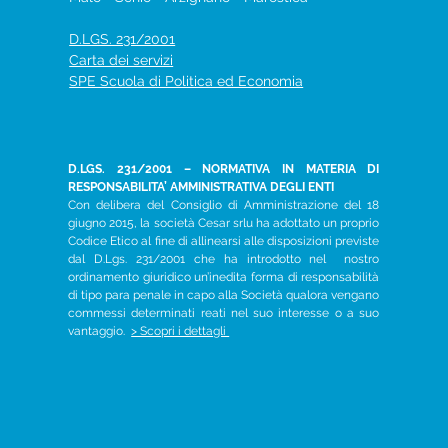
D.LGS. 231/2001
Carta dei servizi
SPE Scuola di Politica ed Economia
D.LGS. 231/2001 – NORMATIVA IN MATERIA DI
RESPONSABILITA’ AMMINISTRATIVA DEGLI ENTI
Con delibera del Consiglio di Amministrazione del 18
giugno 2015, la società Cesar srlu ha adottato un proprio
Codice Etico al fine di allinearsi alle disposizioni previste
dal D.Lgs. 231/2001 che ha introdotto nel nostro
ordinamento giuridico un’inedita forma di responsabilità
di tipo para penale in capo alla Società qualora vengano
commessi determinati reati nel suo interesse o a suo
vantaggio.
> Scopri i dettagli