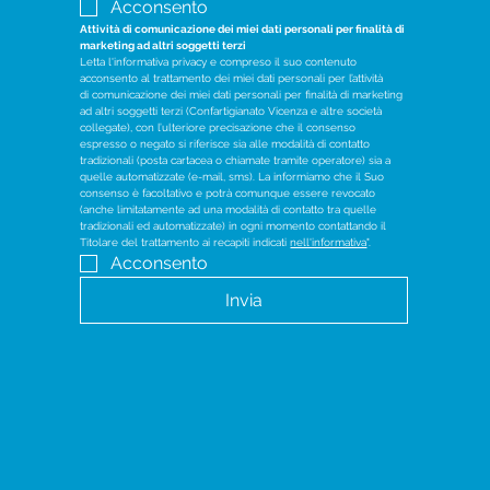
Acconsento
Attività di comunicazione dei miei dati personali per finalità di 
marketing ad altri soggetti terzi
Letta l'informativa privacy e compreso il suo contenuto 
acconsento al trattamento dei miei dati personali per l’attività 
di comunicazione dei miei dati personali per finalità di marketing 
ad altri soggetti terzi (Confartigianato Vicenza e altre società 
collegate), con l’ulteriore precisazione che il consenso 
espresso o negato si riferisce sia alle modalità di contatto 
tradizionali (posta cartacea o chiamate tramite operatore) sia a 
quelle automatizzate (e-mail, sms). La informiamo che il Suo 
consenso è facoltativo e potrà comunque essere revocato 
(anche limitatamente ad una modalità di contatto tra quelle 
tradizionali ed automatizzate) in ogni momento contattando il 
Titolare del trattamento ai recapiti indicati 
nell'informativa
".
Acconsento
Invia