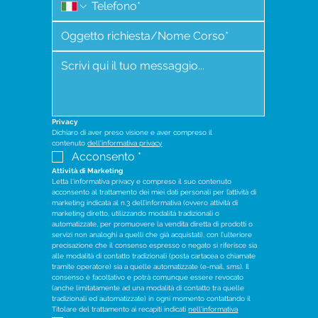
Privacy
Dichiaro di aver preso visione e aver compreso il 
contenuto 
dell'informativa privacy
Acconsento
*
Attività di Marketing
Letta l'informativa privacy e compreso il suo contenuto 
acconsento al trattamento dei miei dati personali per l’attività di 
marketing indicata al n.3 dell’informativa (ovvero attività di 
marketing diretto, utilizzando modalità tradizionali o 
automatizzate, per promuovere la vendita diretta di prodotti o 
servizi non analoghi a quelli che già acquistati), con l’ulteriore 
precisazione che il consenso espresso o negato si riferisce sia 
alle modalità di contatto tradizionali (posta cartacea o chiamate 
tramite operatore) sia a quelle automatizzate (e-mail, sms). Il 
consenso è facoltativo e potrà comunque essere revocato 
(anche limitatamente ad una modalità di contatto tra quelle 
tradizionali ed automatizzate) in ogni momento contattando il 
Titolare del trattamento ai recapiti indicati 
nell'informativa