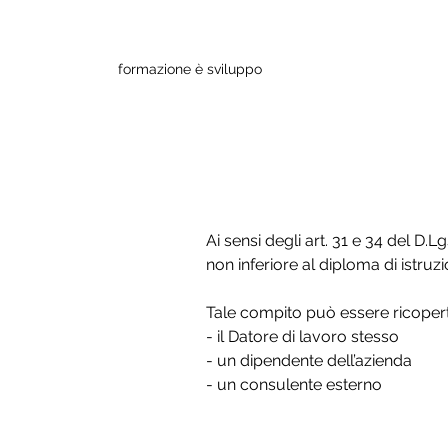
formazione è sviluppo
< FAQ
Chi può es
Ai sensi degli art. 31 e 34 del D.
non inferiore al diploma di istru
Tale compito può essere ricoper
- il Datore di lavoro stesso
- un dipendente dell’azienda
- un consulente esterno
COD