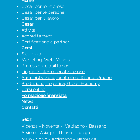
Home
Cesar per le imprese
Cesar per le persone
Cesar per il lavoro
Cesar
Attività
Accreditamenti
Certificazione e partner
Corsi
Sicurezza
Marketing, Web, Vendita
Professioni e abilitazioni
Lingue e Internazionalizzazione
Amministrazione, controllo e Risorse Umane
Produzione, Logistica, Green Economy
Corsi online
Formazione finanziata
News
Contatti
Sedi:
Vicenza - Noventa - Valdagno - Bassano
Arsiero - Asiago - Thiene - Lonigo
Malo​ -
Schio​ - Arzignano - Marostica