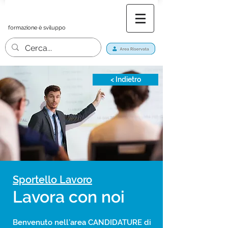
formazione è sviluppo
< Indietro
Sportello Lavoro
Lavora con noi
Benvenuto nell’area CANDIDATURE di