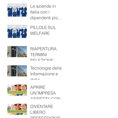
PROFESSIONALIT
Le aziende in
A’. IL TUO
Italia con i
FUTURO E’ OGGI!
dipendenti più
felici
PILLOLE SUL
WELFARE
RIAPERTURA
TERMINI
SELEZIONE:
Tecnologie della
Tecnologie della
Informazione e
Informazione e
della
della
Comunicazione –
Comunicazione –
APRIRE
Tecnico Superior
Tecnico Superiore
UN’IMPRESA
per i Metodi e le
ASSISTITI: CON
Tecnologie
CESAR SI PUÒ
DIVENTARE
LIBERO
PROFESSIONISTA