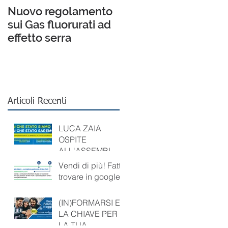
Nuovo regolamento
sui Gas fluorurati ad
effetto serra
Articoli Recenti
LUCA ZAIA
OSPITE
ALL'ASSEMBLEA
DEI SOCI DI
Vendi di più! Fatti
CONFARTIGIANA
trovare in google!
TO VICENZA
(IN)FORMARSI E’
LA CHIAVE PER
LA TUA