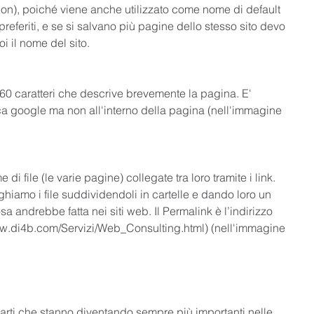
on), poiché viene anche utilizzato come nome di default 
referiti, e se si salvano più pagine dello stesso sito devo 
oi il nome del sito.
60 caratteri che descrive brevemente la pagina. E' 
cerca google ma non all'interno della pagina (nell'immagine 
di file (le varie pagine) collegate tra loro tramite i link. 
iamo i file suddividendoli in cartelle e dando loro un 
a andrebbe fatta nei siti web. Il Permalink è l’indirizzo 
w.di4b.com/Servizi/Web_Consulting.html) (nell'immagine 
arti che stanno diventando sempre più importanti nelle 